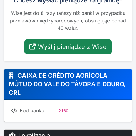
Chcesz wysłać pieniądze za granicę?
Wise jest do 8 razy tańszy niż banki w przypadku
przelewów międzynarodowych, obsługując ponad
40 walut.
Wyślij pieniądze z Wise
CAIXA DE CRÉDITO AGRÍCOLA
MÚTUO DO VALE DO TÁVORA E DOURO,
CRL
Kod banku
2160
Lokalizacja