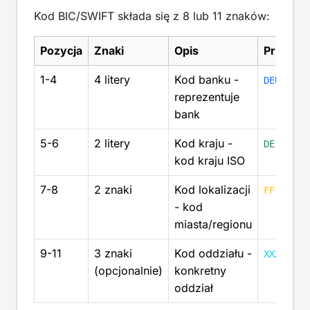
Kod BIC/SWIFT składa się z 8 lub 11 znaków:
Pozycja
Znaki
Opis
Przykła
1-4
4 litery
Kod banku -
DEUT
reprezentuje
bank
5-6
2 litery
Kod kraju -
DE
kod kraju ISO
7-8
2 znaki
Kod lokalizacji
FF
- kod
miasta/regionu
9-11
3 znaki
Kod oddziału -
XXX
(opcjonalnie)
konkretny
oddział