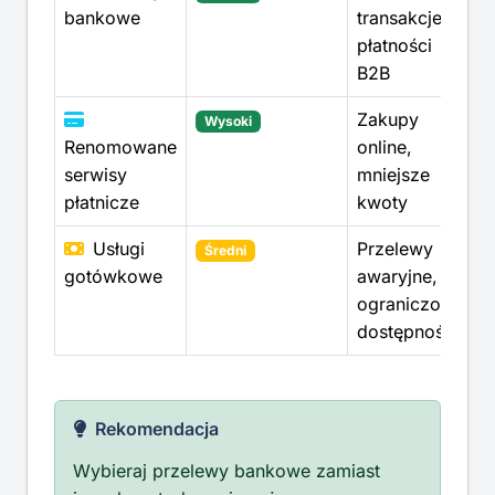
bankowe
transakcje,
płatności
B2B
Zakupy
Wysoki
Renomowane
online,
serwisy
mniejsze
płatnicze
kwoty
Usługi
Przelewy
Średni
gotówkowe
awaryjne,
ograniczona
dostępność
Rekomendacja
Wybieraj przelewy bankowe zamiast