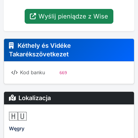
Wyślij pieniądze z Wise
Kéthely és Vidéke
Takarékszövetkezet
Kod banku
669
Lokalizacja
🇭🇺
Węgry