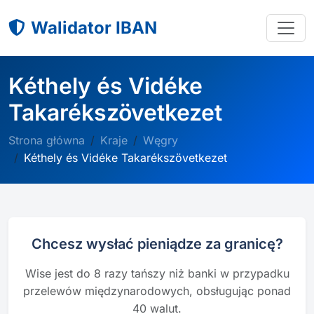
Walidator IBAN
Kéthely és Vidéke
Takarékszövetkezet
Strona główna
Kraje
Węgry
Kéthely és Vidéke Takarékszövetkezet
Chcesz wysłać pieniądze za granicę?
Wise jest do 8 razy tańszy niż banki w przypadku
przelewów międzynarodowych, obsługując ponad
40 walut.